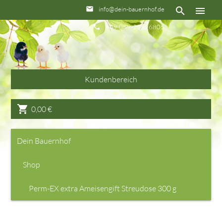
info@dein-bauernhof.de
email
search
menu
+49 089-23516805
phone
Kundenbereich
shopping_cart
0,00
€
Dein Bauernhof
Shop
Perm-EX extra Ameisengift Streudose 300 g