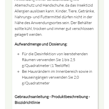
Atemschutz und Handschuhe, da das Insektizid
Allergien auslösen kann. Kinder, Tiere, Getränke,
Nahrungs- und Futtermittel dürfen nicht in der
Nähe des Anwendungsortes sein. Der Behälter
sollte kühl, trocken und immer gut verschlossen
gelagert werden.
Aufwandmenge und Dosierung:
⇓ Bitte schauen Sie das Informationsvideo sorgfältig
Für die Desinfektion von leerstehenden
an und bestätigen dies durch Häckchen.
Räumen verwenden Sie 1 bis 2,5
Sollten Sie noch Fragen zum Produkt haben, erreichen
g/Quadratmeter (1 Teelöffel)
Sie uns auch jederzeit telefonisch.
Bei Hausrändern im Innenbereich sowie in
Hauseingängen verwenden Sie 2,0
g/Quadratmeter
Ich bestätige das Video vollständig
gesehen und verstanden zu haben.
Gebrauchsanleitung - Produktbeschreibung -
Biozidrichtlinie
BESTÄTIGEN