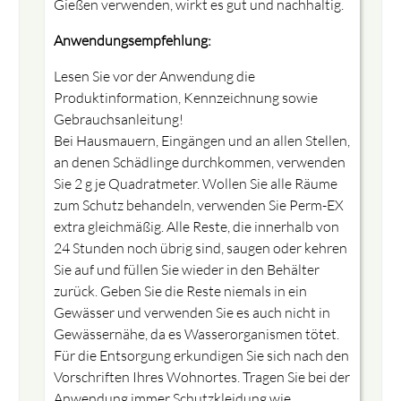
Gießen verwenden, wirkt es gut und nachhaltig.
Anwendungsempfehlung:
Lesen Sie vor der Anwendung die
Produktinformation, Kennzeichnung sowie
Gebrauchsanleitung!
Bei Hausmauern, Eingängen und an allen Stellen,
an denen Schädlinge durchkommen, verwenden
Sie 2 g je Quadratmeter. Wollen Sie alle Räume
zum Schutz behandeln, verwenden Sie Perm-EX
extra gleichmäßig. Alle Reste, die innerhalb von
24 Stunden noch übrig sind, saugen oder kehren
Sie auf und füllen Sie wieder in den Behälter
zurück. Geben Sie die Reste niemals in ein
close
Gewässer und verwenden Sie es auch nicht in
Zwingendes Abgabegespräch und Informationsvideo
Gewässernähe, da es Wasserorganismen tötet.
zum Erwerb dieses Produktes
Für die Entsorgung erkundigen Sie sich nach den
Vorschriften Ihres Wohnortes. Tragen Sie bei der
Anwendung immer Schutzkleidung wie