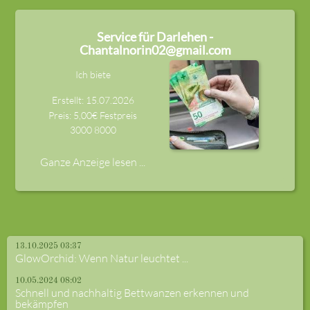
Service für Darlehen -
Chantalnorin02@gmail.com
Ich biete
Erstellt: 15.07.2026
Preis: 5,00€ Festpreis
3000
8000
Ganze Anzeige lesen ...
13.10.2025 03:37
GlowOrchid: Wenn Natur leuchtet ...
10.05.2024 08:02
Schnell und nachhaltig Bettwanzen erkennen und
bekämpfen