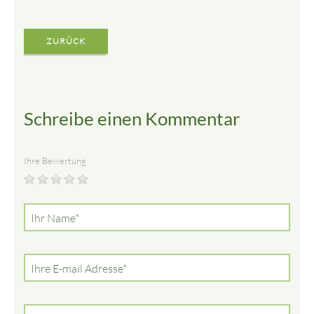
ZURÜCK
Schreibe einen Kommentar
Ihre Bewertung
Pflichtfeld
Ihr Name
*
Pflichtfeld
Ihre E-mail Adresse
*