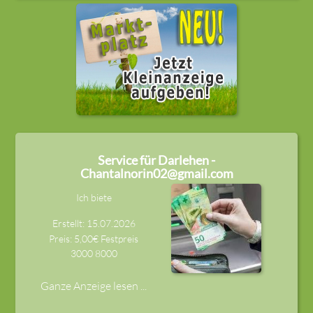
Service für Darlehen -
Chantalnorin02@gmail.com
Ich biete
Erstellt: 15.07.2026
Preis: 5,00€ Festpreis
3000
8000
Ganze Anzeige lesen ...