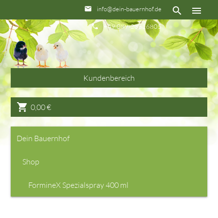
info@dein-bauernhof.de
email
search
menu
+49 089-23516805
phone
Kundenbereich
shopping_cart
0,00
€
Dein Bauernhof
Shop
FormineX Spezialspray 400 ml