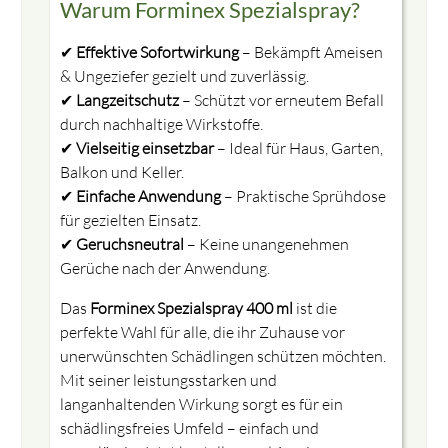
Warum Forminex Spezialspray?
✔
Effektive Sofortwirkung
– Bekämpft Ameisen
& Ungeziefer gezielt und zuverlässig.
⇓ Bitte schauen Sie vor dem Kauf das
✔
Langzeitschutz
– Schützt vor erneutem Befall
Informationsvideo sorgfältig an und bestätigen dies
durch nachhaltige Wirkstoffe.
durch Häcken.
✔
Vielseitig einsetzbar
– Ideal für Haus, Garten,
Sollten Sie noch Fragen zum Produkt haben, erreichen
Balkon und Keller.
Sie uns auch jederzeit Telefonisch.
✔
Einfache Anwendung
– Praktische Sprühdose
für gezielten Einsatz.
✔
Geruchsneutral
– Keine unangenehmen
Ich bestätige das Video vollständig
Gerüche nach der Anwendung.
gesehen und verstanden zu haben.
Das
Forminex Spezialspray 400 ml
ist die
BESTÄTIGEN
perfekte Wahl für alle, die ihr Zuhause vor
unerwünschten Schädlingen schützen möchten.
Mit seiner leistungsstarken und
langanhaltenden Wirkung sorgt es für ein
schädlingsfreies Umfeld – einfach und