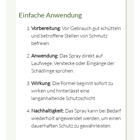
Einfache Anwendung
Vorbereitung:
Vor Gebrauch gut schütteln
und betroffene Stellen von Schmutz
befreien.
close
Anwendung:
Das Spray direkt auf
Laufwege, Verstecke oder Eingänge der
Zwingendes Abgabegespräch und Informationsvideo
Schädlinge sprühen.
zum Erwerb von Ungeziefer Spray
Wirkung:
Die Formel beginnt sofort zu
wirken und hinterlässt eine
langanhaltende Schutzschicht.
Nachhaltigkeit:
Das Spray kann bei Bedarf
wiederholt angewendet werden, um einen
dauerhaften Schutz zu gewährleisten.