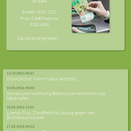
Ich biete
Erstellt: 15.07.2026
Preis: 5,00€ Festpreis
3000
8000
Ganze Anzeige lesen ...
13.10.2025 03:37
GlowOrchid: Wenn Natur leuchtet ...
10.05.2024 08:02
Schnell und nachhaltig Bettwanzen erkennen und
bekämpfen
16.03.2024 13:31
Lizetan Plus: Die effektive Lösung gegen den
Buchsbaumzünsler
17.02.2024 08:52