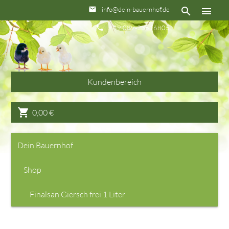
info@dein-bauernhof.de
email
search
menu
+49 089-23516805
phone
Kundenbereich
shopping_cart
0,00
€
Dein Bauernhof
Shop
Finalsan Giersch frei 1 Liter