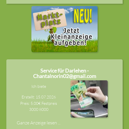
Service für Darlehen -
Chantalnorin02@gmail.com
Ich biete
Erstellt: 15.07.2026
Preis: 5,00€ Festpreis
3000
8000
Ganze Anzeige lesen ...