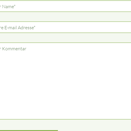
lichtfeld
r Name
*
lichtfeld
re E-mail Adresse
*
r Kommentar