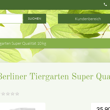
phone
Kundenbereich
SUCHEN
rgarten Super Qualität 10 kg
Berliner Tiergarten Super Qua
35,9