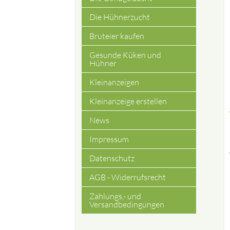
Die Hühnerzucht
Bruteier kaufen
Gesunde Küken und
Hühner
Kleinanzeigen
Kleinanzeige erstellen
News
Impressum
Datenschutz
AGB - Widerrufsrecht
Zahlungs,- und
Versandbedingungen