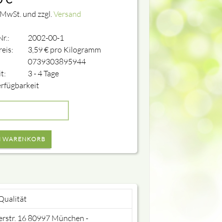
 MwSt. und zzgl.
Versand
Nr.:
2002-00-1
eis:
3,59
€
pro Kilogramm
0739303895944
it:
3 - 4 Tage
rfügbarkeit
Qualität
rstr. 16 80997 München -