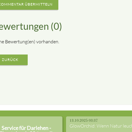
KOMMENTAR ÜBERMITTELN
ewertungen (0)
ne Bewertung(en) vorhanden.
ZURÜCK
13.10.2025 03:37
GlowOrchid: Wenn Natur leuc
Service für Darlehen -
...