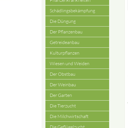
Pflanzenkrankheiten
Schädlingsbekämpfung
Die Düngung
Der Pflanzenbau
Getreideanbau
Kulturpflanzen
Wiesen und Weiden
Der Obstbau
Der Weinbau
Der Garten
Die Tierzucht
Die Milchwirtschaft
Die Geflügelzucht