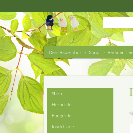
Suchbegriffe
Dein Bauernhof
Shop
Berliner Tie
Shop
Navigation
Herbizide
überspringen
Fungizide
Insektizide