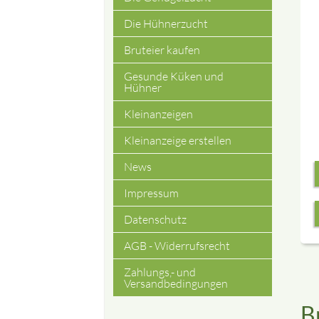
Die Hühnerzucht
Bruteier kaufen
Gesunde Küken und
Hühner
Kleinanzeigen
Kleinanzeige erstellen
News
Impressum
Datenschutz
AGB - Widerrufsrecht
Zahlungs,- und
Versandbedingungen
B