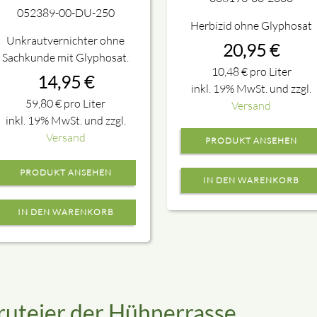
052389-00-DU-250
Herbizid ohne Glyphosat
Unkrautvernichter ohne
20,95
€
Sachkunde mit Glyphosat.
10,48
€
pro Liter
14,95
€
inkl. 19% MwSt. und zzgl.
59,80
€
pro Liter
Versand
inkl. 19% MwSt. und zzgl.
Versand
PRODUKT ANSEHEN
PRODUKT ANSEHEN
ruteier der Hühnerrasse