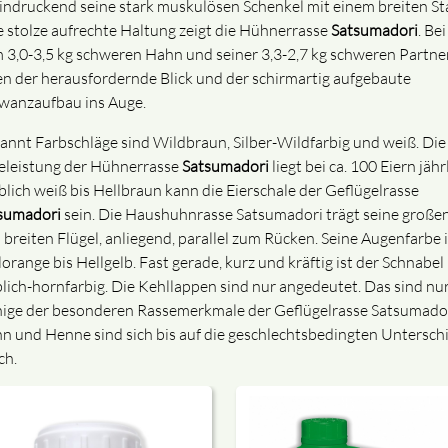
indruckend seine stark muskulösen Schenkel mit einem breiten St
e stolze aufrechte Haltung zeigt die Hühnerrasse
Satsumadori
. Bei
 3,0-3,5 kg schweren Hahn und seiner 3,3-2,7 kg schweren Partne
len der herausfordernde Blick und der schirmartig aufgebaute
wanzaufbau ins Auge.
annt Farbschläge sind Wildbraun, Silber-Wildfarbig und weiß. Die
eleistung der Hühnerrasse
Satsumadori
liegt bei ca. 100 Eiern jährl
blich weiß bis Hellbraun kann die Eierschale der Geflügelrasse
sumadori
sein. Die Haushuhnrasse Satsumadori trägt seine große
 breiten Flügel, anliegend, parallel zum Rücken. Seine Augenfarbe i
orange bis Hellgelb. Fast gerade, kurz und kräftig ist der Schnabel
blich-hornfarbig. Die Kehllappen sind nur angedeutet. Das sind nu
ige der besonderen Rassemerkmale der Geflügelrasse Satsumador
n und Henne sind sich bis auf die geschlechtsbedingten Untersch
ch.