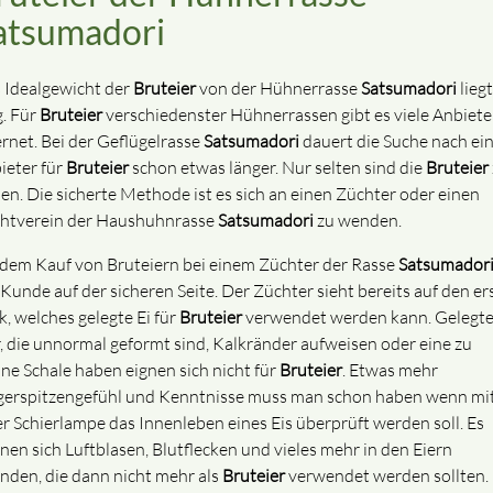
atsumadori
 Idealgewicht der
Bruteier
von der Hühnerrasse
Satsumadori
liegt
g. Für
Bruteier
verschiedenster Hühnerrassen gibt es viele Anbiete
ernet. Bei der Geflügelrasse
Satsumadori
dauert die Suche nach ei
ieter für
Bruteier
schon etwas länger. Nur selten sind die
Bruteier
den. Die sicherte Methode ist es sich an einen Züchter oder einen
htverein der Haushuhnrasse
Satsumadori
zu wenden.
 dem Kauf von Bruteiern bei einem Züchter der Rasse
Satsumador
 Kunde auf der sicheren Seite. Der Züchter sieht bereits auf den er
k, welches gelegte Ei für
Bruteier
verwendet werden kann. Gelegt
r, die unnormal geformt sind, Kalkränder aufweisen oder eine zu
ne Schale haben eignen sich nicht für
Bruteier
. Etwas mehr
gerspitzengefühl und Kenntnisse muss man schon haben wenn mi
er Schierlampe das Innenleben eines Eis überprüft werden soll. Es
nen sich Luftblasen, Blutflecken und vieles mehr in den Eiern
inden, die dann nicht mehr als
Bruteier
verwendet werden sollten.