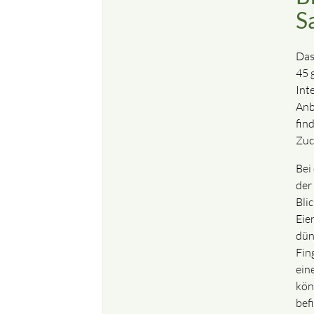
S
Das
45 
Int
Anb
fin
Zuc
Bei
der
Blic
Eie
dün
Fin
ein
kön
bef