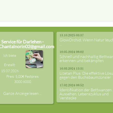
13.10.2025 03:37
GlowOrchid: Wenn Natur leuc
Service für Darlehen -
...
Chantalnorin02@gmail.com
10.05.2024 08:02
Ich biete
Schnell und nachhaltig Bettwa
erkennen und bekämpfen
Erstellt:
16.03.2024 13:31
15.07.2026
Lizetan Plus: Die effektive Lös
Preis: 5,00€ Festpreis
gegen den Buchsbaumzünsler
3000
8000
17.02.2024 08:52
Identifikation der Bettwanzen:
Ganze Anzeige lesen ...
Aussehen, Lebenszyklus und
Verstecke