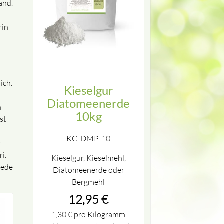
and.
rin
ich.
Kieselgur
Diatomeenerde
n
10kg
st
KG-DMP-10
r
i.
Kieselgur, Kieselmehl,
iede
Diatomeenerde oder
Bergmehl
12,95
€
1,30
€
pro Kilogramm