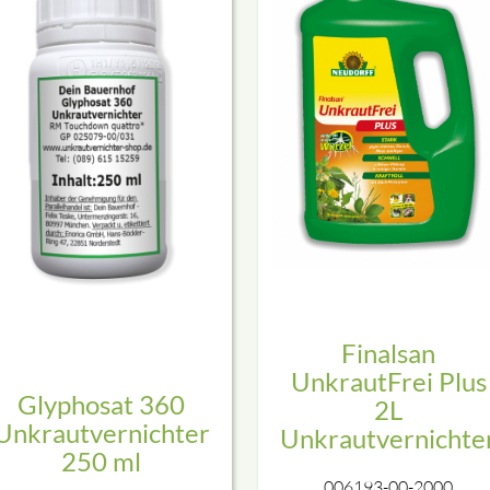
Finalsan
UnkrautFrei Plus
Glyphosat 360
2L
Unkrautvernichter
Unkrautvernichte
250 ml
006193-00-2000