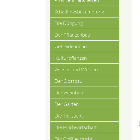
Pflanzenkrankheiten
Schädlingsbekämpfung
Die Düngung
Der Pflanzenbau
Getreideanbau
Kulturpflanzen
Wiesen und Weiden
Der Obstbau
Der Weinbau
Der Garten
Die Tierzucht
Die Milchwirtschaft
Die Geflügelzucht