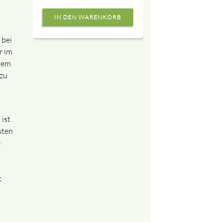
 bei
r im
nem
zu
i
ist
sten
e
t