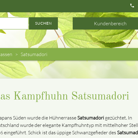
phone
Kundenbereich
SUCHEN
assen
Satsumadori
as Kampfhuhn Satsumadori
apans
Süden
wurde
die
Hühnerrasse
Satsumadori
gezüchtet
.
In
tschland
wurde
der
elegante Kampfhuhntyp mit mittelhoher Stel
6 eingeführt. Schick ist das üppige Schwanzgefieder des
Satsumad