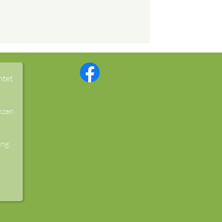
htet
nzen
ung