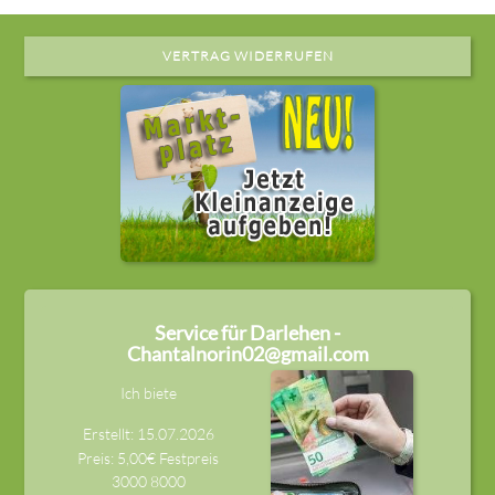
VERTRAG WIDERRUFEN
Service für Darlehen -
Chantalnorin02@gmail.com
Ich biete
Erstellt: 15.07.2026
Preis: 5,00€ Festpreis
3000
8000