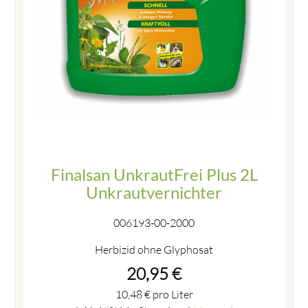
Finalsan UnkrautFrei Plus 2L
Unkrautvernichter
006193-00-2000
Herbizid ohne Glyphosat
20,95
€
10,48
€
pro Liter