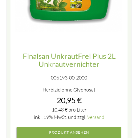
Finalsan UnkrautFrei Plus 2L
Unkrautvernichter
006193-00-2000
Herbizid ohne Glyphosat
20,95
€
10,48
€
pro Liter
inkl. 19% MwSt. und zzgl.
Versand
PRODUKT ANSEHEN