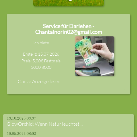
Service für Darlehen -
Chantalnorin02@gmail.com
Ich biete
Erstellt: 15.07.2026
Preis: 5,00€ Festpreis
3000
8000
Ganze Anzeige lesen ...
13.10.2025 03:37
GlowOrchid: Wenn Natur leuchtet ...
10.05.2024 08:02