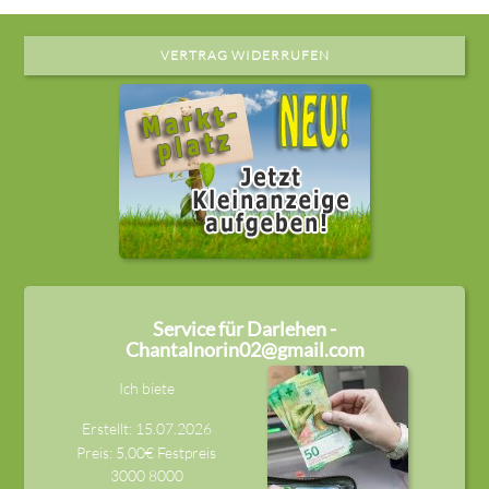
VERTRAG WIDERRUFEN
Service für Darlehen -
Chantalnorin02@gmail.com
Ich biete
Erstellt: 15.07.2026
Preis: 5,00€ Festpreis
3000
8000