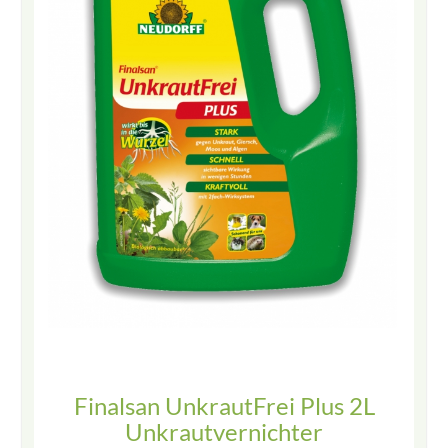
Finalsan UnkrautFrei Plus 2L
Unkrautvernichter