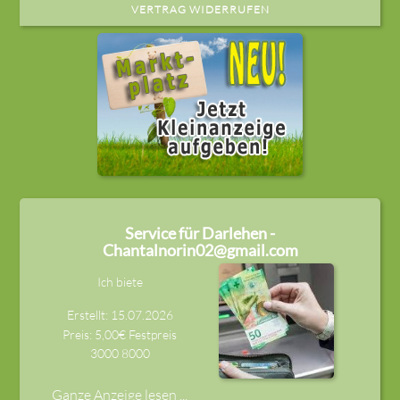
VERTRAG WIDERRUFEN
Service für Darlehen -
Chantalnorin02@gmail.com
Ich biete
Erstellt: 15.07.2026
Preis: 5,00€ Festpreis
3000
8000
Ganze Anzeige lesen ...