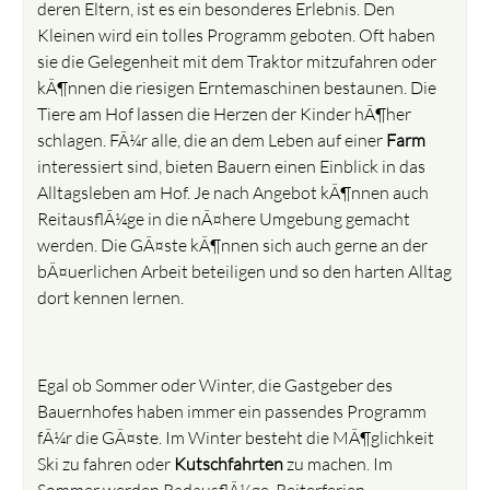
deren Eltern, ist es ein besonderes Erlebnis. Den
Kleinen wird ein tolles Programm geboten. Oft haben
sie die Gelegenheit mit dem Traktor mitzufahren oder
kÃ¶nnen die riesigen Erntemaschinen bestaunen. Die
Tiere am Hof lassen die Herzen der Kinder hÃ¶her
schlagen. FÃ¼r alle, die an dem Leben auf einer
Farm
interessiert sind, bieten Bauern einen Einblick in das
Alltagsleben am Hof. Je nach Angebot kÃ¶nnen auch
ReitausflÃ¼ge in die nÃ¤here Umgebung gemacht
werden. Die GÃ¤ste kÃ¶nnen sich auch gerne an der
bÃ¤uerlichen Arbeit beteiligen und so den harten Alltag
dort kennen lernen.
Egal ob Sommer oder Winter, die Gastgeber des
Bauernhofes haben immer ein passendes Programm
fÃ¼r die GÃ¤ste. Im Winter besteht die MÃ¶glichkeit
Ski zu fahren oder
Kutschfahrten
zu machen. Im
Sommer werden RadausflÃ¼ge, Reiterferien,