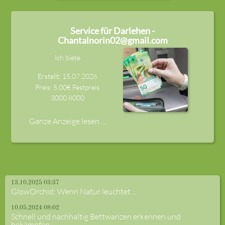
Service für Darlehen -
Chantalnorin02@gmail.com
Ich biete
Erstellt: 15.07.2026
Preis: 5,00€ Festpreis
3000
8000
Ganze Anzeige lesen ...
13.10.2025 03:37
GlowOrchid: Wenn Natur leuchtet ...
10.05.2024 08:02
Schnell und nachhaltig Bettwanzen erkennen und
bekämpfen