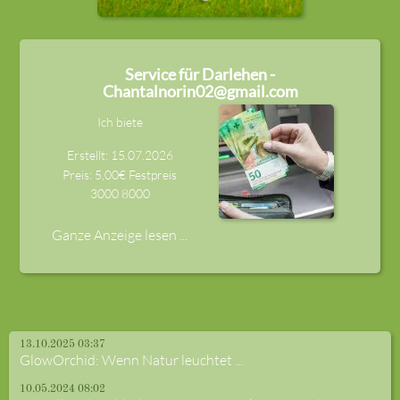
Service für Darlehen -
Chantalnorin02@gmail.com
Ich biete
Erstellt: 15.07.2026
Preis: 5,00€ Festpreis
3000
8000
Ganze Anzeige lesen ...
13.10.2025 03:37
GlowOrchid: Wenn Natur leuchtet ...
10.05.2024 08:02