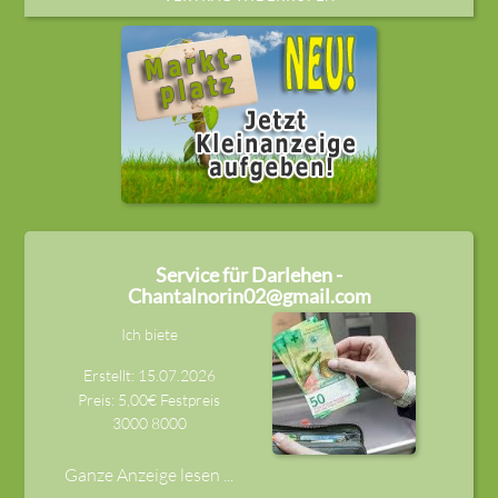
Service für Darlehen -
Chantalnorin02@gmail.com
Ich biete
Erstellt: 15.07.2026
Preis: 5,00€ Festpreis
3000
8000
Ganze Anzeige lesen ...