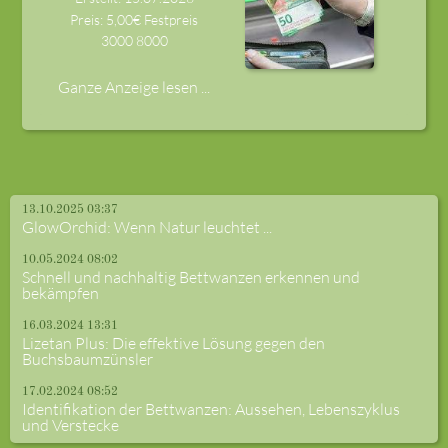
Preis: 5,00€ Festpreis
3000
8000
Ganze Anzeige lesen ...
13.10.2025 03:37
GlowOrchid: Wenn Natur leuchtet ...
10.05.2024 08:02
Schnell und nachhaltig Bettwanzen erkennen und
bekämpfen
16.03.2024 13:31
Lizetan Plus: Die effektive Lösung gegen den
Buchsbaumzünsler
17.02.2024 08:52
Identifikation der Bettwanzen: Aussehen, Lebenszyklus
und Verstecke