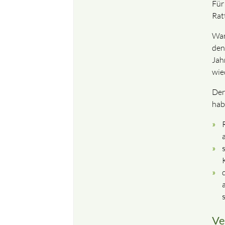
Für
Rat
War
den
Jah
wie
Der
hab
Ve