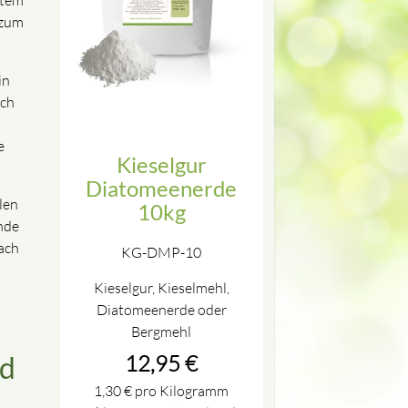
item
 zum
in
uch
e
Kieselgur
Diatomeenerde
len
10kg
nde
ach
KG-DMP-10
Kieselgur, Kieselmehl,
Diatomeenerde oder
Bergmehl
12,95
€
id
1,30
€
pro Kilogramm