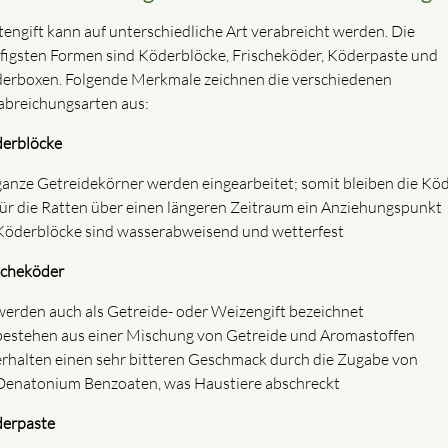
tengift kann auf unterschiedliche Art verabreicht werden. Die
figsten Formen sind Köderblöcke, Frischeköder, Köderpaste und
erboxen. Folgende Merkmale zeichnen die verschiedenen
abreichungsarten aus:
erblöcke
ganze Getreidekörner werden eingearbeitet; somit bleiben die Kö
für die Ratten über einen längeren Zeitraum ein Anziehungspunkt
Köderblöcke sind wasserabweisend und wetterfest
scheköder
werden auch als Getreide- oder Weizengift bezeichnet
bestehen aus einer Mischung von Getreide und Aromastoffen
erhalten einen sehr bitteren Geschmack durch die Zugabe von
Denatonium Benzoaten, was Haustiere abschreckt
erpaste