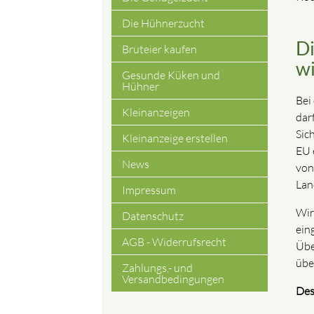
Die Hühnerzucht
Di
Bruteier kaufen
wi
Gesunde Küken und
Hühner
Bei
Kleinanzeigen
dar
Sic
Kleinanzeige erstellen
EU 
News
von
Lan
Impressum
Wir
Datenschutz
ein
AGB - Widerrufsrecht
Übe
übe
Zahlungs,- und
Versandbedingungen
Desh