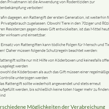
 den Privatmann ist die Anwendung von Rodentiziden zur
tenbekämpfung verboten!
afin dagegen, ein Rattengift der ersten Generation, ist weiterhin f
 Privatgebrauch zugelassen. Obwohl Tiere in den 70ziger und 80z
ren Resistenzen gegen dieses Gift entwickelten, ist das Mittel heu
der wirksam und einsetzbar.
 Einsatz von Rattengiften kann tödliche Folgen für Mensch und Ti
en! Daher müssen folgende Schutzregeln beachtet werden:
Rattengift sollte nur mit Hilfe von Köderboxen und keinesfalls offen
ausgelegt werden
sowohl die Köderboxen als auch das Gift müssen einer regelmäßig
Kontrolle unterzogen werden
das Rattengift sollte wiederholt angewendet und stets erneut
aufgefüllt werden, bis schließlich keine toten Nager mehr zu finden
sind
rschiedene Möglichkeiten der Verabreichung