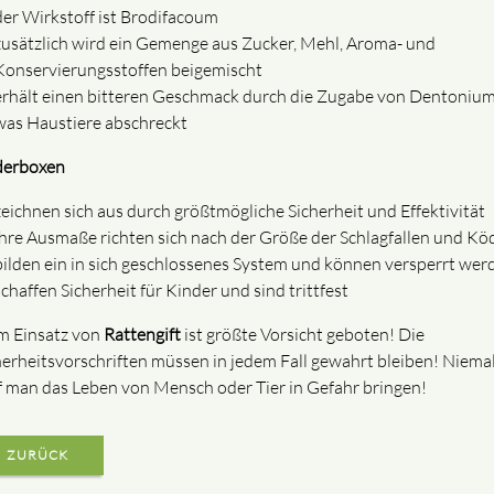
der Wirkstoff ist Brodifacoum
zusätzlich wird ein Gemenge aus Zucker, Mehl, Aroma- und
Konservierungsstoffen beigemischt
erhält einen bitteren Geschmack durch die Zugabe von Dentonium
was Haustiere abschreckt
erboxen
zeichnen sich aus durch größtmögliche Sicherheit und Effektivität
ihre Ausmaße richten sich nach der Größe der Schlagfallen und Kö
bilden ein in sich geschlossenes System und können versperrt wer
schaffen Sicherheit für Kinder und sind trittfest
m Einsatz von
Rattengift
ist größte Vorsicht geboten! Die
herheitsvorschriften müssen in jedem Fall gewahrt bleiben! Niema
f man das Leben von Mensch oder Tier in Gefahr bringen!
ZURÜCK