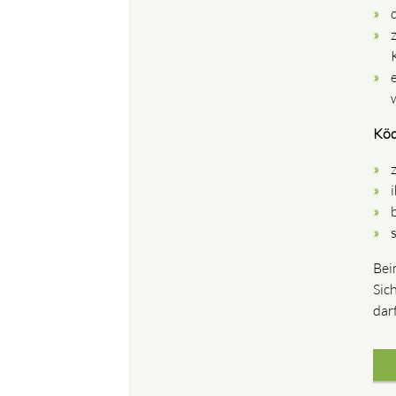
Köd
Bei
Sic
dar