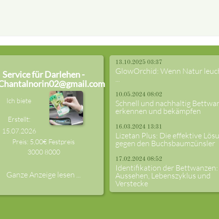
13.10.2025 03:37
GlowOrchid: Wenn Natur leuc
Service für Darlehen -
...
Chantalnorin02@gmail.com
10.05.2024 08:02
Ich biete
Schnell und nachhaltig Bettwa
erkennen und bekämpfen
Erstellt:
16.03.2024 13:31
15.07.2026
Lizetan Plus: Die effektive Lös
Preis: 5,00€ Festpreis
gegen den Buchsbaumzünsler
3000
8000
17.02.2024 08:52
Identifikation der Bettwanzen:
Ganze Anzeige lesen ...
Aussehen, Lebenszyklus und
Verstecke