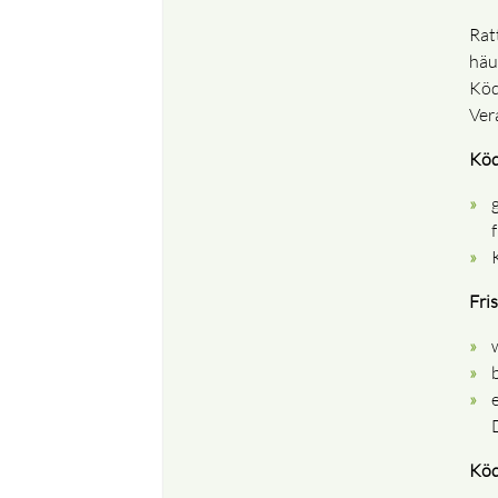
Rat
häu
Köd
Ver
Köd
Fri
Köd