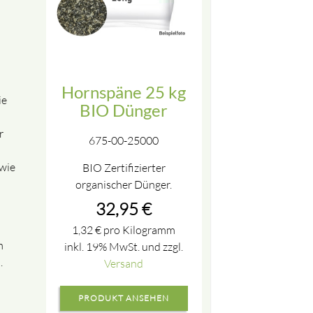
Hornspäne 25 kg
ie
BIO Dünger
r
675-00-25000
wie
BIO Zertifizierter
organischer Dünger.
32,95
€
1,32
€
pro Kilogramm
m
inkl. 19% MwSt. und zzgl.
.
Versand
PRODUKT ANSEHEN