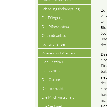
Pflanzenkrankheiten
Schädlingsbekämpfung
Zur
Wor
Die Düngung
was
Der Pflanzenbau
Blu
Sto
Getreideanbau
una
Kulturpflanzen
der
Wiesen und Weiden
Das
ein
Der Obstbau
für
Der Weinbau
bek
sie
Der Garten
der
Die Tierzucht
ein
her
Die Milchwirtschaft
nic
Köd
Die Geflügelzucht