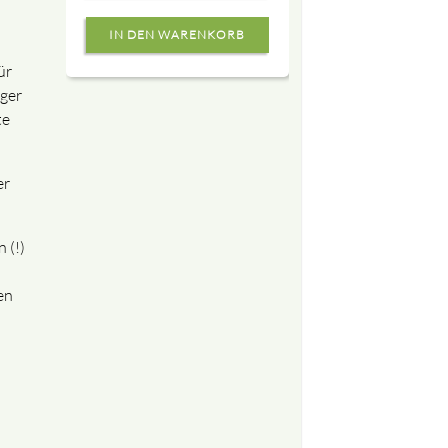
ür
iger
te
er
 (!)
en