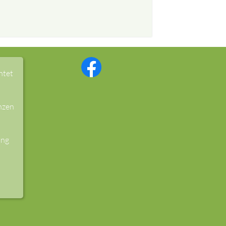
htet
nzen
ung