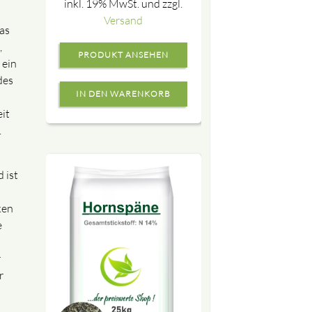
inkl. 19% MwSt. und zzgl.
Versand
as
,
PRODUKT ANSEHEN
 ein
des
it
.
 ist
ken
e
r
r