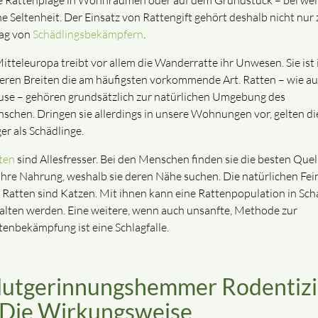
e Rattenplage in Wohnräumen oder auf dem Grundstück – bei we
ne Seltenheit. Der Einsatz von Rattengift gehört deshalb nicht nur
tag von
Schädlingsbekämpfern
.
Mitteleuropa treibt vor allem die Wanderratte ihr Unwesen. Sie ist 
eren Breiten die am häufigsten vorkommende Art. Ratten – wie a
se – gehören grundsätzlich zur natürlichen Umgebung des
schen. Dringen sie allerdings in unsere Wohnungen vor, gelten di
er als Schädlinge.
ten
sind Allesfresser. Bei den Menschen finden sie die besten Quel
 ihre Nahrung, weshalb sie deren Nähe suchen. Die natürlichen Fei
 Ratten sind Katzen. Mit ihnen kann eine Rattenpopulation in Sch
alten werden. Eine weitere, wenn auch unsanfte, Methode zur
tenbekämpfung ist eine Schlagfalle.
lutgerinnungshemmer Rodentiz
 Die Wirkungsweise