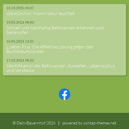
13.10.2025 03:37
GlowOrchid: Wenn Natur leuchtet ...
10.05.2024 08:02
Schnell und nachhaltig Bettwanzen erkennen und
bekämpfen
16.03.2024 13:31
Lizetan Plus: Die effektive Lösung gegen den
Buchsbaumzünsler
17.02.2024 08:52
Identifikation der Bettwanzen: Aussehen, Lebenszyklus
und Verstecke
© Dein-Bauernhof 2026
powered by
contao-themes.net