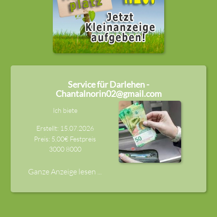
Service für Darlehen -
Chantalnorin02@gmail.com
Ich biete
Erstellt: 15.07.2026
Preis: 5,00€ Festpreis
3000
8000
Ganze Anzeige lesen ...