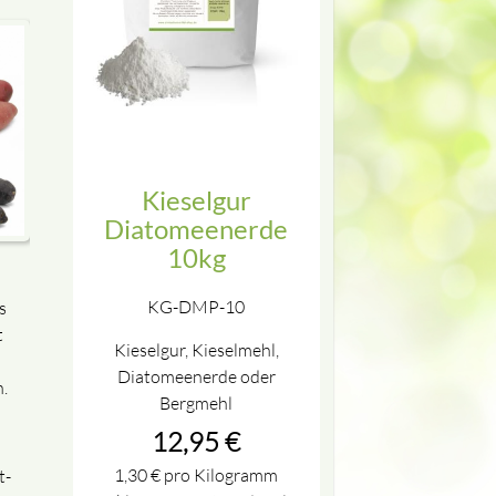
Kieselgur
Diatomeenerde
10kg
KG-DMP-10
s
t
Kieselgur, Kieselmehl,
Diatomeenerde oder
.
Bergmehl
12,95
€
1,30
€
pro Kilogramm
t-