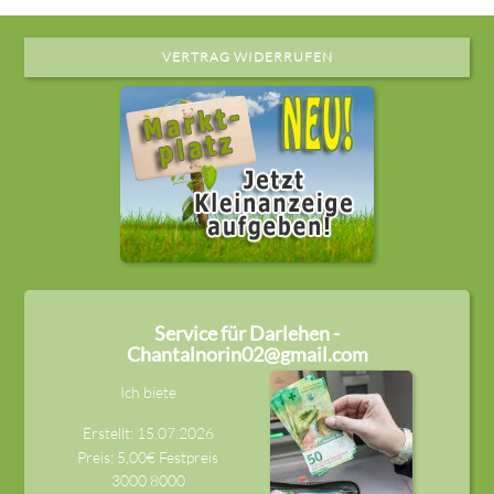
VERTRAG WIDERRUFEN
Service für Darlehen -
Chantalnorin02@gmail.com
Ich biete
Erstellt: 15.07.2026
Preis: 5,00€ Festpreis
3000
8000