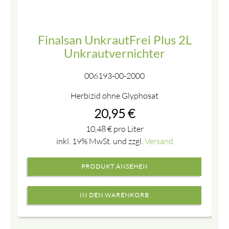
Finalsan UnkrautFrei Plus 2L
Unkrautvernichter
006193-00-2000
Herbizid ohne Glyphosat
20,95
€
10,48
€
pro Liter
inkl. 19% MwSt. und zzgl.
Versand
PRODUKT ANSEHEN