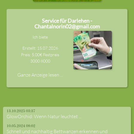
Service für Darlehen -
Chantalnorin02@gmail.com
Ich biete
Erstellt: 15.07.2026
Preis: 5,00€ Festpreis
3000
8000
Ganze Anzeige lesen ...
13.10.2025 03:37
GlowOrchid: Wenn Natur leuchtet ...
10.05.2024 08:02
Schnell und nachhaltig Bettwanzen erkennen und