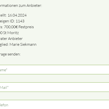
ormationen zum Anbieter:
tellt: 16.04.2024
eigen ID: 1143
is: 700,00€ Festpreis
00
St Moritz
vater Anbieter
glied: Marie Siekmann
rage senden:
lichtfeld
ame
*
lichtfeld
Mail
*
lefon