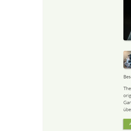
Bes
The
ori
Gar
übe