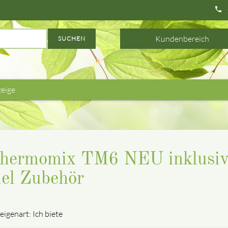
phone
Kundenbereich
SUCHEN
zeige
hermomix TM6 NEU inklusiv
iel Zubehör
eigenart: Ich biete