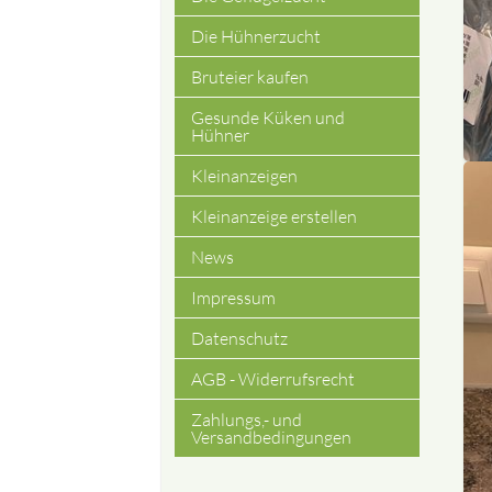
Die Hühnerzucht
Bruteier kaufen
Gesunde Küken und
Hühner
Kleinanzeigen
Kleinanzeige erstellen
News
Impressum
Datenschutz
AGB - Widerrufsrecht
Zahlungs,- und
Versandbedingungen