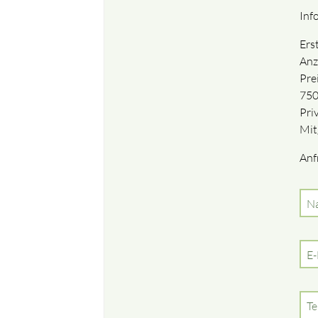
Inf
Ers
Anz
Pre
75
Pri
Mit
Anf
Pf
N
Pf
E-
Te