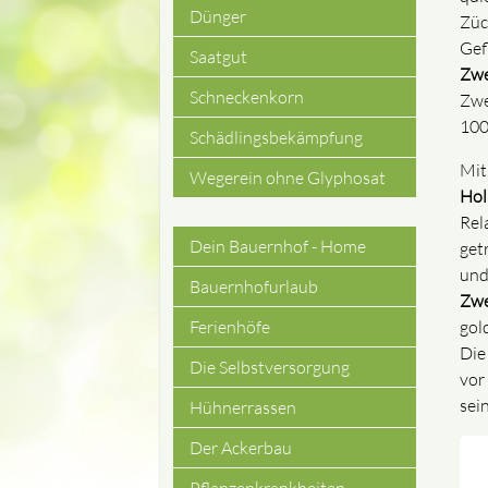
Dünger
Züc
Gef
Saatgut
Zw
Schneckenkorn
Zwe
100
Schädlingsbekämpfung
Mit
Wegerein ohne Glyphosat
Hol
Rel
Dein Bauernhof - Home
get
Navigation
und
Bauernhofurlaub
Zw
überspringen
gol
Ferienhöfe
Die
Die Selbstversorgung
vor
sein
Hühnerrassen
Der Ackerbau