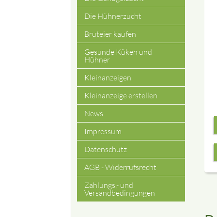
Die Hühnerzucht
Bruteier kaufen
Gesunde Küken und
Hühner
Kleinanzeigen
Kleinanzeige erstellen
News
Impressum
Datenschutz
AGB - Widerrufsrecht
Zahlungs,- und
Versandbedingungen