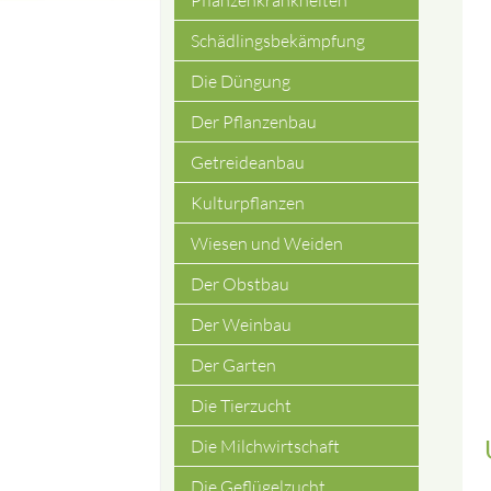
Pflanzenkrankheiten
Schädlingsbekämpfung
Die Düngung
Der Pflanzenbau
Getreideanbau
Kulturpflanzen
Wiesen und Weiden
Der Obstbau
Der Weinbau
Der Garten
Die Tierzucht
Die Milchwirtschaft
Die Geflügelzucht