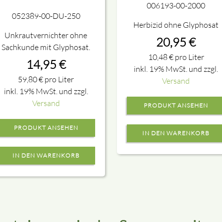
006193-00-2000
052389-00-DU-250
Herbizid ohne Glyphosat
Unkrautvernichter ohne
20,95
€
Sachkunde mit Glyphosat.
10,48
€
pro Liter
14,95
€
inkl. 19% MwSt. und zzgl.
59,80
€
pro Liter
Versand
inkl. 19% MwSt. und zzgl.
Versand
PRODUKT ANSEHEN
PRODUKT ANSEHEN