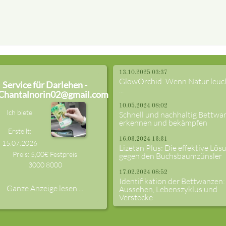
13.10.2025 03:37
GlowOrchid: Wenn Natur leuc
Service für Darlehen -
...
Chantalnorin02@gmail.com
10.05.2024 08:02
Ich biete
Schnell und nachhaltig Bettwa
erkennen und bekämpfen
Erstellt:
16.03.2024 13:31
15.07.2026
Lizetan Plus: Die effektive Lös
Preis: 5,00€ Festpreis
gegen den Buchsbaumzünsler
3000
8000
17.02.2024 08:52
Identifikation der Bettwanzen:
Ganze Anzeige lesen ...
Aussehen, Lebenszyklus und
Verstecke