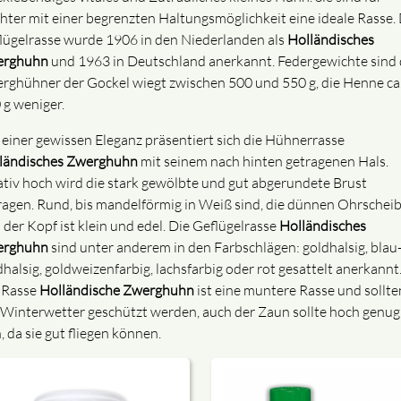
hter mit einer begrenzten Haltungsmöglichkeit eine ideale Rasse. 
lügelrasse wurde 1906 in den Niederlanden als
Holländisches
erghuhn
und 1963 in Deutschland anerkannt. Federgewichte sind 
rghühner der Gockel wiegt zwischen 500 und 550 g, die Henne ca
 g weniger.
 einer gewissen Eleganz präsentiert sich die Hühnerrasse
ländisches
Zwerghuhn
mit seinem nach hinten getragenen Hals.
ativ hoch wird die stark gewölbte und gut abgerundete Brust
ragen. Rund, bis mandelförmig in Weiß sind, die dünnen Ohrschei
 der Kopf ist klein und edel. Die Geflügelrasse
Holländisches
erghuhn
sind unter anderem in den Farbschlägen: goldhalsig, blau
dhalsig, goldweizenfarbig, lachsfarbig oder rot gesattelt anerkannt
 Rasse
Holländische
Zwerghuhn
ist eine muntere Rasse und sollte
 Winterwetter geschützt werden, auch der Zaun sollte hoch genug
, da sie gut fliegen können.