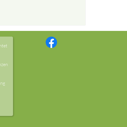
htet
nzen
ung