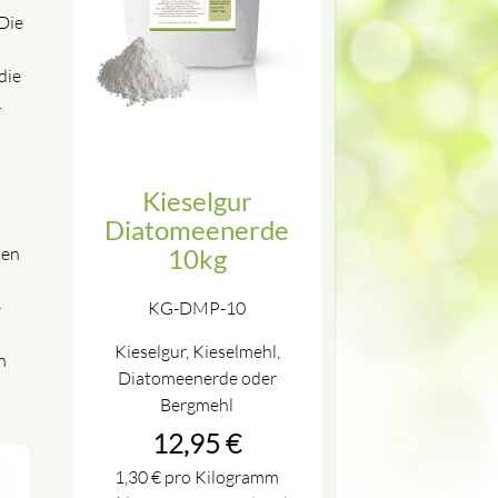
Die
die
.
Kieselgur
Diatomeenerde
ben
10kg
-
KG-DMP-10
.
Kieselgur, Kieselmehl,
n
Diatomeenerde oder
Bergmehl
12,95
€
1,30
€
pro Kilogramm