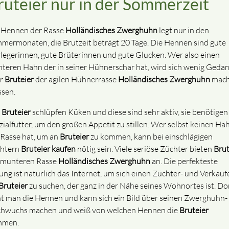
ruteier nur in der Sommerzeit
 Hennen der Rasse
Holländisches
Zwerghuhn
legt nur in den
mermonaten, die Brutzeit beträgt 20 Tage. Die Hennen sind gute
rlegerinnen, gute Brüterinnen und gute Glucken. Wer also einen
teren Hahn der in seiner Hühnerschar hat, wird sich wenig Geda
r
Bruteier
der agilen Hühnerrasse
Holländisches
Zwerghuhn
mac
sen.
s
Bruteier
schlüpfen Küken und diese sind sehr aktiv, sie benötigen
zialfutter, um den großen Appetit zu stillen. Wer selbst keinen Ha
 Rasse hat, um an
Bruteier
zu kommen, kann bei einschlägigen
htern
Bruteier
kaufen
nötig sein. Viele seriöse Züchter bieten
Brut
 munteren Rasse
Holländisches
Zwerghuhn
an. Die perfekteste
ung ist natürlich das Internet, um sich einen Züchter- und Verkäuf
Bruteier
zu suchen, der ganz in der Nähe seines Wohnortes ist. Do
ht man die Hennen und kann sich ein Bild über seinen Zwerghuhn-
hwuchs machen und weiß von welchen Hennen die
Bruteier
mmen.