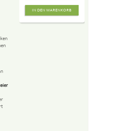
nken
hen
hn
eier
er
rt