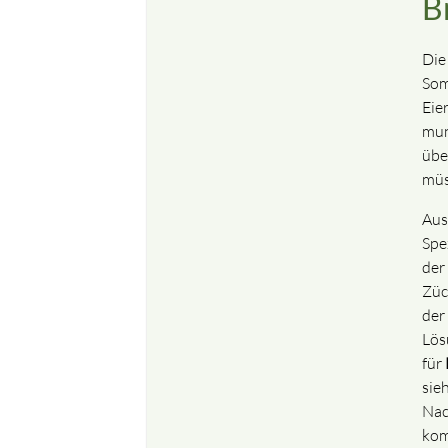
B
Die
Som
Eie
mun
übe
müs
Au
Spe
der
Züc
der
Lös
für
sie
Nac
ko