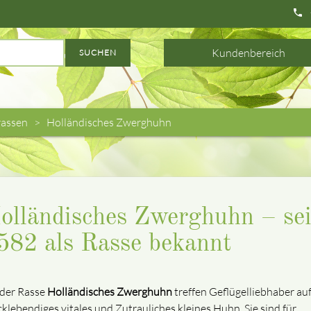
phone
Kundenbereich
SUCHEN
assen
Holländisches Zwerghuhn
olländisches Zwerghuhn – sei
582 als Rasse bekannt
 der Rasse
Holländisches
Zwerghuhn
treffen Geflügelliebhaber auf
cklebendiges vitales und Zutrauliches kleines Huhn. Sie sind für