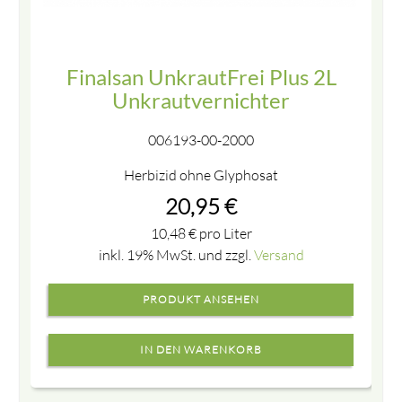
Finalsan UnkrautFrei Plus 2L
Unkrautvernichter
006193-00-2000
Herbizid ohne Glyphosat
20,95
€
10,48
€
pro Liter
inkl. 19% MwSt. und zzgl.
Versand
PRODUKT ANSEHEN