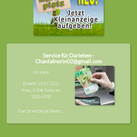
Service für Darlehen -
Chantalnorin02@gmail.com
Ich biete
Erstellt: 15.07.2026
Preis: 5,00€ Festpreis
3000
8000
Ganze Anzeige lesen ...