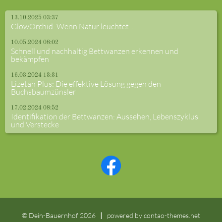
13.10.2025 03:37
GlowOrchid: Wenn Natur leuchtet ...
10.05.2024 08:02
Schnell und nachhaltig Bettwanzen erkennen und
bekämpfen
16.03.2024 13:31
Lizetan Plus: Die effektive Lösung gegen den
Buchsbaumzünsler
17.02.2024 08:52
Identifikation der Bettwanzen: Aussehen, Lebenszyklus
und Verstecke
© Dein-Bauernhof 2026
powered by
contao-themes.net