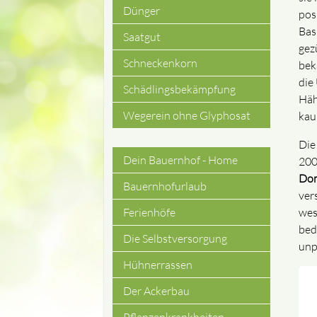
Dünger
pos
Bas
Saatgut
gez
Schneckenkorn
bek
die
Schädlingsbekämpfung
Häh
Wegerein ohne Glyphosat
kau
Die
Dein Bauernhof - Home
200
Navigation
Dom
Bauernhofurlaub
ver
überspringen
wes
Ferienhöfe
bed
Die Selbstversorgung
unp
Hühnerrassen
Der Ackerbau