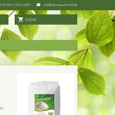
+49 089-23516805
info@dein-bauernhof.de
email
shopping_cart
0,00
€
n,