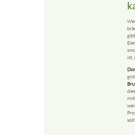
k
We
brä
gib
Eie
sin
ist
Dom
grö
Bru
die
mit
wei
Pro
sol