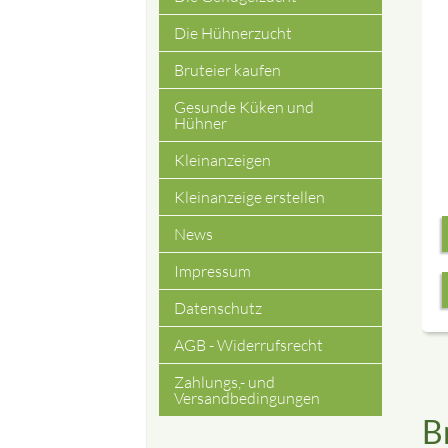
Die Hühnerzucht
Bruteier kaufen
Gesunde Küken und
Hühner
Kleinanzeigen
Kleinanzeige erstellen
News
Impressum
Datenschutz
AGB - Widerrufsrecht
Zahlungs,- und
Versandbedingungen
B