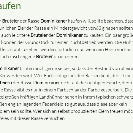
aufen
r
Bruteier
der Rasse
Dominikaner
kaufen will, sollte beachten, das
unlichen Eier der Rasse ein Mindestgewicht von63 g haben sollten,
t auch leichtere
Bruteier
der
Dominikaner
zu kaufen. Ein paar groß
r können der Grundstock für einen Zuchtbetrieb werden. Die Hüh
d leicht aufzuziehen, werden, natürlich nur, wenn ein Hahn vorhan
, auch rasch eigene
Bruteier
produzieren.
inikaner
brüten auch gerne selber, sodass der Bestand von allein
ßer werden wird. Wer Farbschläge bei den Rassen liebt, der ist mit
teiern
der Rasse
Dominikaner
nicht auf der richtigen Fährte, denn
se Rasse gibt es nur in einem Farbschlag der Farbe gesperbert. Die
telgroßen kräftigen Landhühner sehen in Ihrem typischen schwarz
ßen eng anliegenden Federkleid so gut aus, dass diese aber kein
blem sein sollte. Wer sich an selbst produzierten Eiern freuen möc
lte es mit dieser Rasse versuchen.