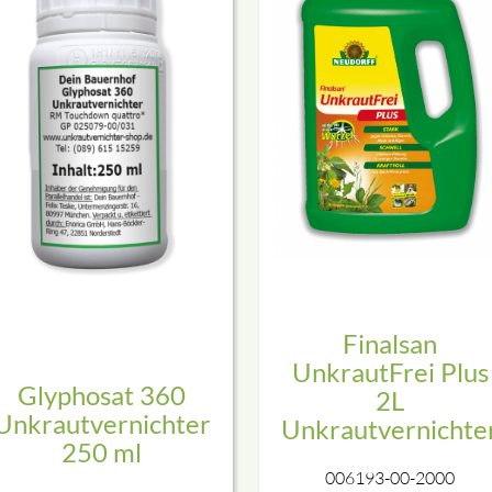
Finalsan
UnkrautFrei Plus
Glyphosat 360
2L
Unkrautvernichter
Unkrautvernichte
250 ml
006193-00-2000