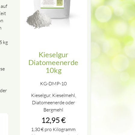
 auf
eit
on
h
5 kg
Kieselgur
Diatomeenerde
sse
10kg
KG-DMP-10
 der
Kieselgur, Kieselmehl,
Diatomeenerde oder
Bergmehl
12,95
€
1,30
€
pro Kilogramm