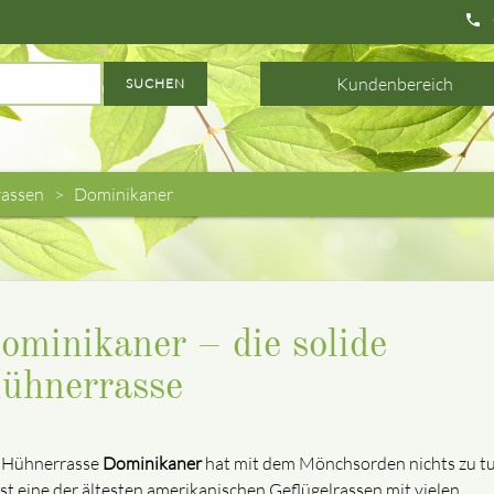
phone
Kundenbereich
SUCHEN
assen
Dominikaner
ominikaner – die solide
ühnerrasse
 Hühnerrasse
Dominikaner
hat mit dem Mönchsorden nichts zu tu
 ist eine der ältesten amerikanischen Geflügelrassen mit vielen