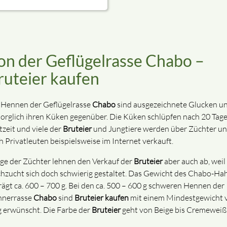
on der Geflügelrasse Chabo –
ruteier kaufen
 Hennen der Geflügelrasse
Chabo
sind ausgezeichnete Glucken u
sorglich ihren Küken gegenüber. Die Küken schlüpfen nach 20 Tag
tzeit und viele der
Bruteier
und Jungtiere werden über Züchter u
h Privatleuten beispielsweise im Internet verkauft.
ige der Züchter lehnen den Verkauf der
Bruteier
aber auch ab, weil
hzucht sich doch schwierig gestaltet. Das Gewicht des Chabo-Ha
rägt ca. 600 – 700 g. Bei den ca. 500 – 600 g schweren Hennen der
nerrasse
Chabo
sind
Bruteier
kaufen
mit einem Mindestgewicht 
g erwünscht. Die Farbe der
Bruteier
geht von Beige bis Cremeweiß