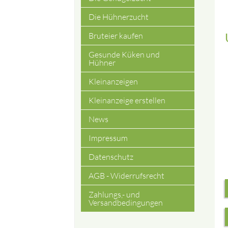
Die Hühnerzucht
Bruteier kaufen
Gesunde Küken und
Hühner
Kleinanzeigen
Kleinanzeige erstellen
News
Impressum
Datenschutz
AGB - Widerrufsrecht
Zahlungs,- und
Versandbedingungen