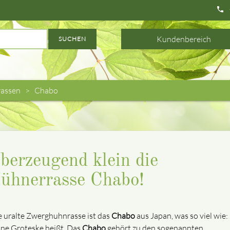
phone
Kundenbereich
SUCHEN
assen
Chabo
berzeugend klein die
ühnerrasse Chabo!
e uralte Zwerghuhnrasse ist das
Chabo
aus Japan, was so viel wie:
ine Groteske heißt. Das
Chabo
gehört zu den sogenannten