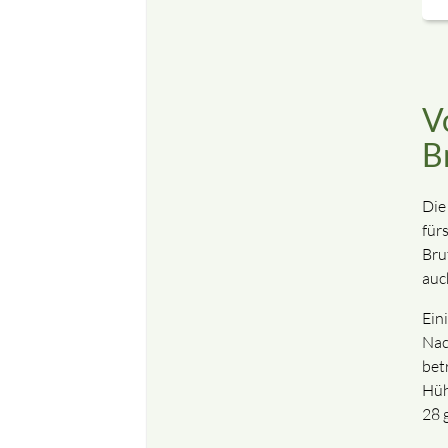
V
B
Die
für
Bru
auc
Ein
Nac
bet
Hüh
28 