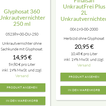
Finalsan
UnkrautFrei Plus
Glyphosat 360
2L
Unkrautvernichter
Unkrautvernichte
250 ml
006193-00-2000
052389-00-DU-250
Herbizid ohne Glyphosat
Unkrautvernichter ohne
20,95
€
Sachkunde mit Glyphosat.
10,48
€
pro Liter
14,95
€
inkl. 19% MwSt. und zzgl.
59,80
€
pro Liter
Versand
inkl. 19% MwSt. und zzgl.
Versand
PRODUKT ANSEHEN
PRODUKT ANSEHEN