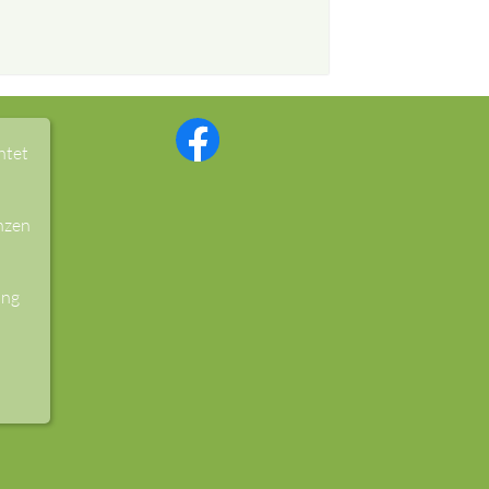
htet
nzen
ung