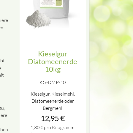
iere
er
Kieselgur
Diatomeenerde
ibt
s
10kg
it
KG-DMP-10
Kieselgur, Kieselmehl,
Diatomeenerde oder
Bergmehl
zu,
iere
12,95
€
1,30
€
pro Kilogramm
chen