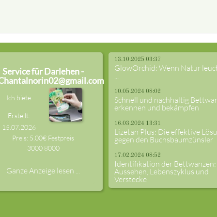
13.10.2025 03:37
GlowOrchid: Wenn Natur leuc
Service für Darlehen -
...
Chantalnorin02@gmail.com
10.05.2024 08:02
Ich biete
Schnell und nachhaltig Bettwa
erkennen und bekämpfen
Erstellt:
16.03.2024 13:31
15.07.2026
Lizetan Plus: Die effektive Lös
Preis: 5,00€ Festpreis
gegen den Buchsbaumzünsler
3000
8000
17.02.2024 08:52
Identifikation der Bettwanzen:
Ganze Anzeige lesen ...
Aussehen, Lebenszyklus und
Verstecke