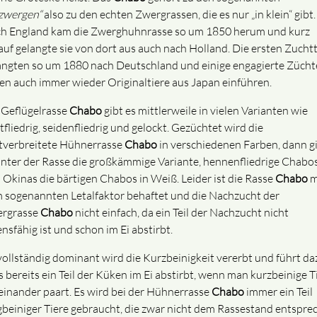
zwergen“
also zu den echten Zwergrassen, die es nur „in klein“ gibt.
h England kam die Zwerghuhnrasse so um 1850 herum und kurz
auf gelangte sie von dort aus auch nach Holland. Die ersten Zuchtt
angten so um 1880 nach Deutschland und einige engagierte Zücht
ßen auch immer wieder Originaltiere aus Japan einführen.
 Geflügelrasse
Chabo
gibt es mittlerweile in vielen Varianten wie
tfliedrig, seidenfliedrig und gelockt. Gezüchtet wird die
tverbreitete Hühnerrasse
Chabo
in verschiedenen Farben, dann g
unter der Rasse die großkämmige Variante, hennenfliedrige Chabo
 Okinas die bärtigen Chabos in Weiß. Leider ist die Rasse
Chabo
m
 sogenannten Letalfaktor behaftet und die Nachzucht der
rgrasse
Chabo
nicht einfach, da ein Teil der Nachzucht nicht
nsfähig ist und schon im Ei abstirbt.
ollständig dominant wird die Kurzbeinigkeit vererbt und führt da
s bereits ein Teil der Küken im Ei abstirbt, wenn man kurzbeinige T
einander paart. Es wird bei der Hühnerrasse
Chabo
immer ein Teil
gbeiniger Tiere gebraucht, die zwar nicht dem Rassestand entspre