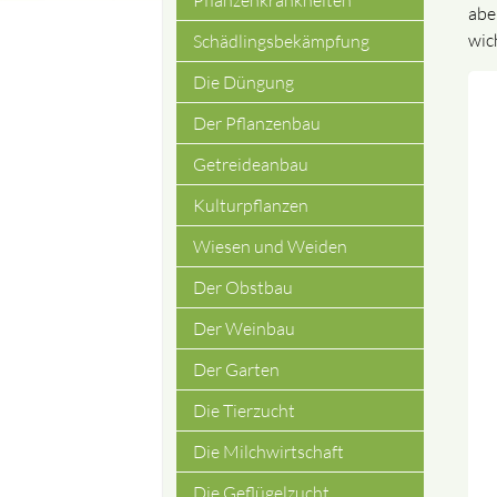
Pflanzenkrankheiten
abe
wic
Schädlingsbekämpfung
Die Düngung
Der Pflanzenbau
Getreideanbau
Kulturpflanzen
Wiesen und Weiden
Der Obstbau
Der Weinbau
Der Garten
Die Tierzucht
Die Milchwirtschaft
Die Geflügelzucht