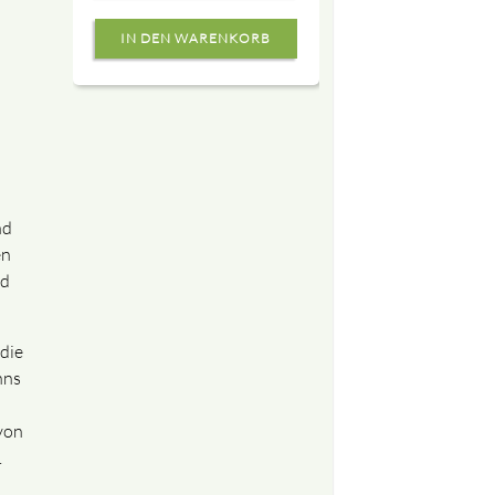
nd
en
nd
 die
hns
von
.