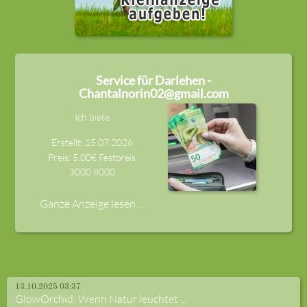
Service für Darlehen -
Chantalnorin02@gmail.com
Ich biete
Erstellt: 15.07.2026
Preis: 5,00€ Festpreis
3000
8000
Ganze Anzeige lesen ...
13.10.2025 03:37
GlowOrchid: Wenn Natur leuchtet ...