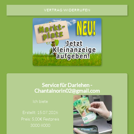
VERTRAG WIDERRUFEN
Service für Darlehen -
Chantalnorin02@gmail.com
Ich biete
Erstellt: 15.07.2026
Preis: 5,00€ Festpreis
3000
8000