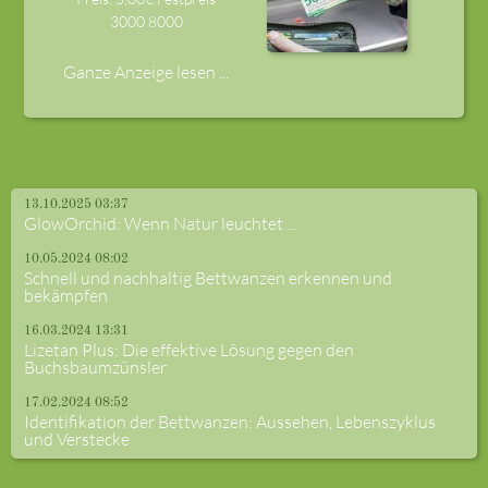
3000
8000
Ganze Anzeige lesen ...
13.10.2025 03:37
GlowOrchid: Wenn Natur leuchtet ...
10.05.2024 08:02
Schnell und nachhaltig Bettwanzen erkennen und
bekämpfen
16.03.2024 13:31
Lizetan Plus: Die effektive Lösung gegen den
Buchsbaumzünsler
17.02.2024 08:52
Identifikation der Bettwanzen: Aussehen, Lebenszyklus
und Verstecke