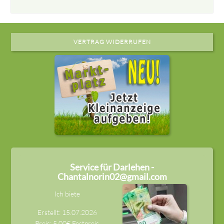
VERTRAG WIDERRUFEN
Service für Darlehen -
Chantalnorin02@gmail.com
Ich biete
Erstellt: 15.07.2026
Preis: 5,00€ Festpreis