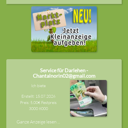
Service für Darlehen -
Chantalnorin02@gmail.com
Ich biete
Erstellt: 15.07.2026
Preis: 5,00€ Festpreis
3000
8000
Ganze Anzeige lesen ...