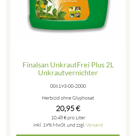
Finalsan UnkrautFrei Plus 2L
Unkrautvernichter
006193-00-2000
Herbizid ohne Glyphosat
20,95
€
10,48
€
pro Liter
inkl. 19% MwSt. und zzgl.
Versand