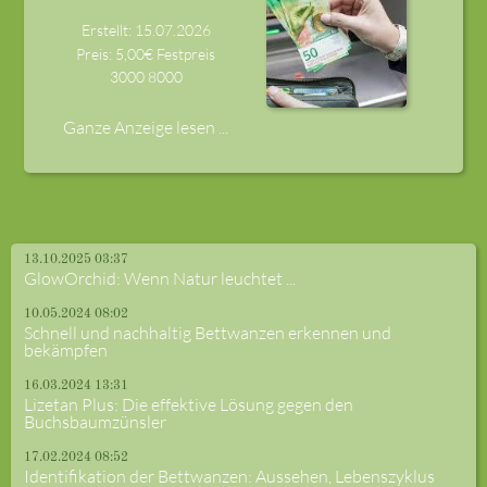
Erstellt: 15.07.2026
Preis: 5,00€ Festpreis
3000
8000
Ganze Anzeige lesen ...
13.10.2025 03:37
GlowOrchid: Wenn Natur leuchtet ...
10.05.2024 08:02
Schnell und nachhaltig Bettwanzen erkennen und
bekämpfen
16.03.2024 13:31
Lizetan Plus: Die effektive Lösung gegen den
Buchsbaumzünsler
17.02.2024 08:52
Identifikation der Bettwanzen: Aussehen, Lebenszyklus